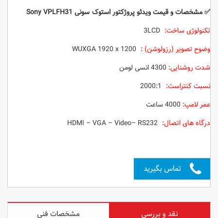
✅ مشخصات و قیمت ویدئو پروژکتور استوک سونی Sony VPLFH31
تکنولوژی ساخت:
3LCD
وضوح تصویر (رزولوشن) :
WUXGA 1920 x 1200
شدت روشنایی:
4300 انسی لومن
نسبت کنتراست:
2000:1
عمر لامپ:
4000 ساعت
درگاه های اتصال:
HDMI – VGA – Video– RS232
تماس بگیرید
نقد و بررسی
مشخصات فنی