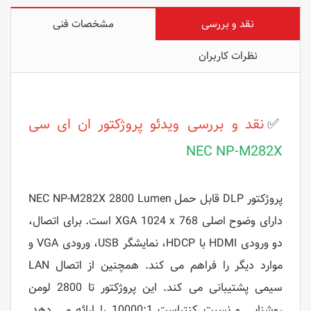
نقد و بررسی
مشخصات فنی
نظرات کاربران
✅
نقد و بررسی ویدئو پروژکتور ان ای سی
NEC NP-M282X
پروژکتور DLP قابل حمل NEC NP-M282X 2800 Lumen
دارای وضوح اصلی XGA 1024 x 768 است. برای اتصال،
دو ورودی HDMI با HDCP، نمایشگر USB، ورودی VGA و
موارد دیگر را فراهم می کند. همچنین از اتصال LAN
سیمی پشتیبانی می کند. این پروژکتور تا 2800 لومن
روشنایی و نسبت کنتراست 10000:1 را ارائه می دهد.