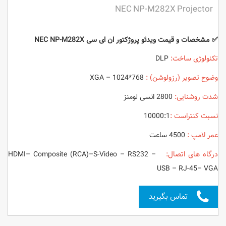
NEC NP-M282X Projector
✅ مشخصات و قیمت ویدئو پروژکتور ان ای سی NEC NP-M282X
تکنولوژی ساخت:
DLP
وضوح تصویر (رزولوشن) :
XGA – 1024*768
شدت روشنایی:
2800 انسی لومنز
نسبت کنتراست :
10000:1
عمر لامپ :
4500 ساعت
درگاه های اتصال:
HDMI– Composite (RCA)–S-Video – RS232 –
USB – RJ-45– VGA
تماس بگیرید