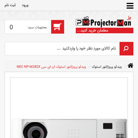
ورود
ثبت‌ نام
0
ویدئو پروژکتور استوک
ویدئو پروژکتور استوک ان ای سی NEC NP-M282X