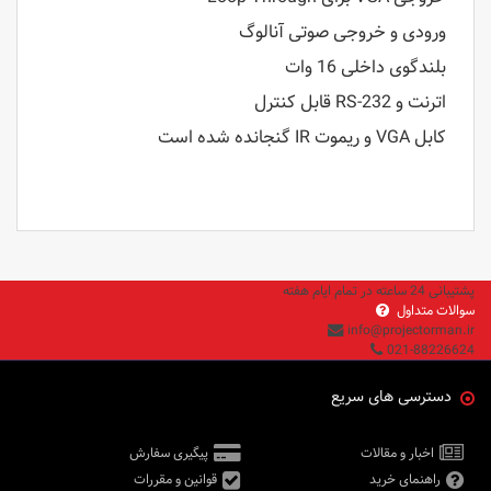
ورودی و خروجی صوتی آنالوگ
بلندگوی داخلی 16 وات
اترنت و RS-232 قابل کنترل
کابل VGA و ریموت IR گنجانده شده است
پشتیبانی 24 ساعته در تمام ایام هفته
سوالات متداول
info@projectorman.ir
021-88226624
دسترسی های سریع
اخبار و مقالات
پیگیری سفارش
راهنمای خرید
قوانین و مقررات