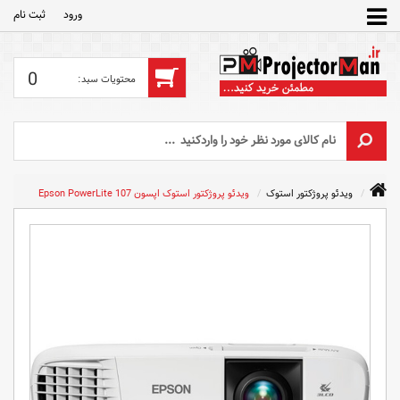
ورود
ثبت‌ نام
0
ویدئو پروژکتور استوک
ویدئو پروژکتور استوک اپسون Epson PowerLite 107