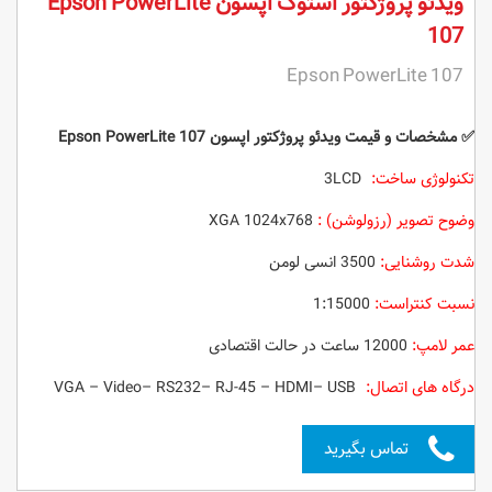
ویدئو پروژکتور استوک اپسون Epson PowerLite
107
Epson PowerLite 107
✅
مشخصات و قیمت ویدئو پروژکتور
اپسون Epson PowerLite 107
تکنولوژی ساخت:
3LCD
وضوح تصویر (رزولوشن) :
XGA 1024x768
شدت روشنایی:
3500 انسی لومن
نسبت کنتراست:
1:15000
عمر لامپ:
12000 ساعت در حالت اقتصادی
درگاه های اتصال:
VGA – Video– RS232– RJ-45 – HDMI– USB
تماس بگیرید