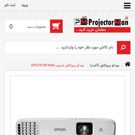
ورود
ثبت‌ نام
0
ویدئو پروژکتور (آکبند)
ویدئو پروژکتور اپسون EPSON EB-W06