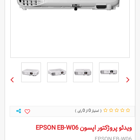
0
0
ویدئو پروژکتور اپسون EPSON EB-W06
EPSON EB-W06