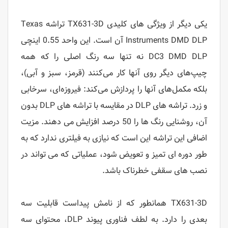
یکی دیگر از ویژگی های کلیدی TX631-3D تراشه Texas
Instruments DMD DLP آن است. این واحد 0.55 اینچی
DC3 DMD DLP نه تنها سه رنگ اصلی را که همه
چیپ‌های دیگر روی آنها کار می‌کنند (قرمز، سبز و آبی)،
بلکه مکمل‌های آنها را پردازش می‌کند: فیروزه‌ای، سرخابی
و زرد. تراشه های DLP در مقایسه با تراشه های DLP بدون
آن، روشنایی رنگ ها را 50 درصد افزایش می دهند. مزیت
اضافی این تراشه این است که نیازی به فیلتری ندارد که به
طور دوره ای تمیز و تعویض شود، عملیاتی که می تواند در
نصب های سقفی خطرناک باشد.
TX631-3D همانطور که از نامش پیداست قابلیت سه
بعدی را دارد. به لطف فناوری پیوند DLP، محتوای سه