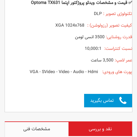
✅ قیمت و مشخصات ویدئو پروژکتور اپتما Optoma TX631
تکنولوژی تصویر :
DLP
کیفیت تصویر (رزولوشن) :
XGA 1024x768
قدرت روشنایی:
3500 انسی لومن
نسبت کنتراست:
10,000:1
عمر لامپ:
3,500 ساعت
پورت های ورودی:
VGA - SVideo - Video - Audio - Hdmi
تماس بگیرید
نقد و بررسی
مشخصات فنی