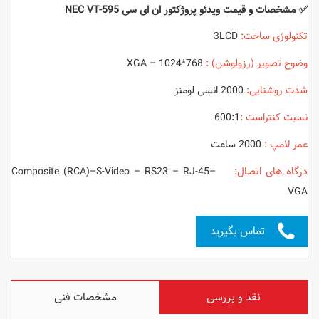
✅ مشخصات و قیمت ویدئو پروژکتور ان ای سی NEC VT-595
تکنولوژی ساخت:
3LCD
وضوح تصویر (رزولوشن) :
XGA – 1024*768
شدت روشنایی:
2000 انسی لومنز
نسبت کنتراست :
600:1
عمر لامپ :
2000 ساعت
درگاه های اتصال:
Composite (RCA)–S-Video – RS23 – RJ-45–
VGA
تماس بگیرید
نقد و بررسی
مشخصات فنی