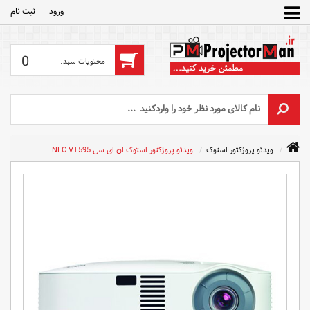
ورود
ثبت‌ نام
0
ویدئو پروژکتور استوک
ویدئو پروژکتور استوک ان ای سی NEC VT595