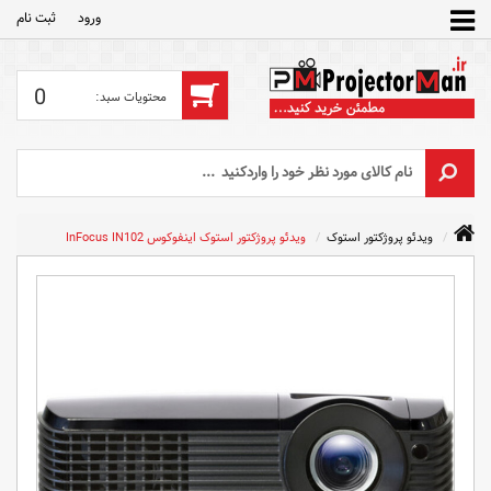
ورود
ثبت‌ نام
0
ویدئو پروژکتور استوک
ویدئو پروژکتور استوک اینفوکوس InFocus IN102