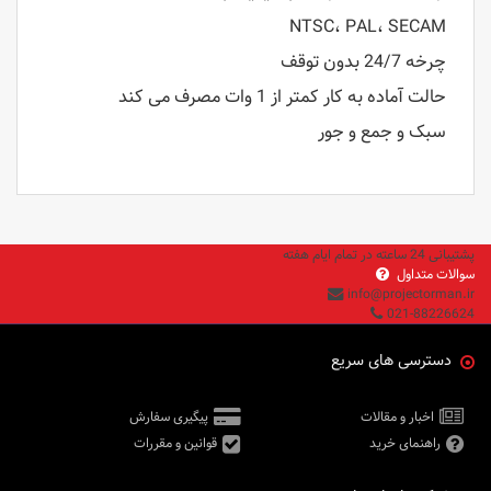
NTSC، PAL، SECAM
چرخه 24/7 بدون توقف
حالت آماده به کار کمتر از 1 وات مصرف می کند
سبک و جمع و جور
پشتیبانی 24 ساعته در تمام ایام هفته
سوالات متداول
info@projectorman.ir
021-88226624
دسترسی های سریع
اخبار و مقالات
پیگیری سفارش
راهنمای خرید
قوانین و مقررات