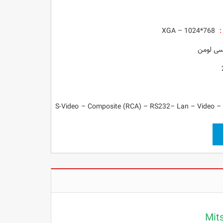
:
XGA – 1024*768
Mit