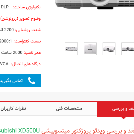
تکنولوژی ساخت:
‌ DLP
وضوح تصویر (رزولوشن) 
شدت روشنایی:
2200 انسی لومن
نسبت کنتراست:
2000:1
عمر لامپ:
2000 ساعت
درگاه های اتصال:
S-Video – Composite (RCA) – RS232– Lan – Video – VGA
تماس بگیرید
قد و بررسی
مشخصات فنی
نظرات کاربران
د و بررسی ویدئو پروژکتور
میتسوبیشی
subishi XD500U