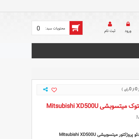
0
ورود
ثبت‌ نام
0
0
سوبشی Mitsubishi XD500U
M
 پروژکتور
میتسوبیشی Mitsubishi XD500U