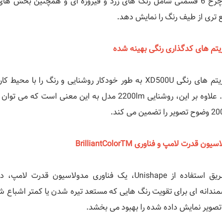
این چرخ 6 قسمتی شامل رنگ های زرد و فیروزه ای و همچنین بخش ه
 تری از طیف رنگ را نمایش دهد.
ریتم های کدگذاری رنگی بهینه شده
الگوریتم های رنگی XD500U به طور خودکار روشنایی و رنگ 
دهد. علاوه بر این، روشنایی 2200lm مدل به این مع
ا تضمین می کند.
یون قدرت لامپ و فناوری BrilliantColorTM
ندانه ای برای تقویت رنگ هایی که مستعد تیره شدن یا کمتر اشباع 
تصویر نمایش داده شده را بهبود می بخشد.