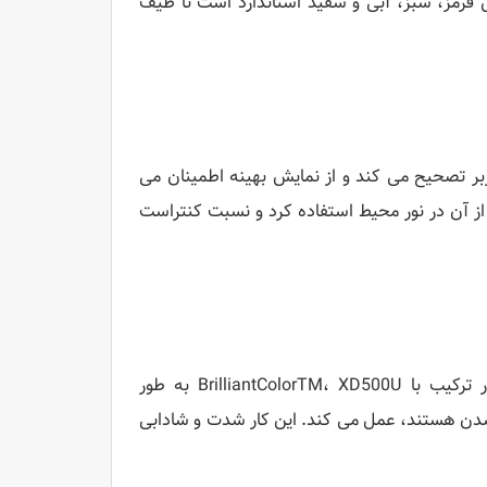
ای قرمز، سبز، آبی و سفید استاندارد است تا طیف
را با محیط کاربر تصحیح می کند و از نمایش بهینه اطمینان می
نی است که می توان از آن در نور محیط استفاده کرد و نسبت کنتراست
از طریق استفاده از Unishape، یک فناوری مدولاسیون قدرت لامپ، در ترکیب با BrilliantColorTM، XD500U به طور
شدن هستند، عمل می کند. این کار شدت و شادابی