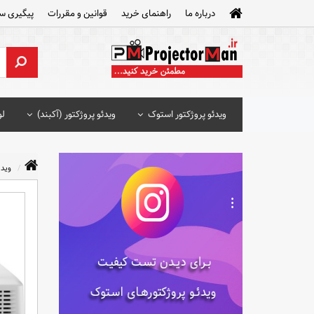
درباره ما
راهنمای خرید
قوانین و مقررات
پیگیری س
ویدئو پروژکتور استوک
ویدئو پروژکتور (آکبند)
لو
ویدئ