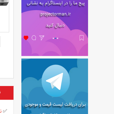
ن
✅
نق