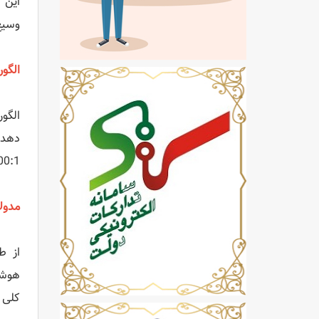
وسیع
الگو
2000:1 وضوح تصویر ر
مدولاس
هوشم
کلی 