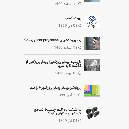
14 اسفند 1400
پروانه کسب
08 دی 1399
بک پروجکشن یا rear projection چیست؟
13 اسفند 1400
تاریخچه ویدئو پروژکتور | ویدئو پروژکتور از
گذشته تا به امروز
06 بهمن 1400
رزولوشن ویدئو ویدئو پروژکتور + راهنما
23 آبان 1399
لنز شیفت پروژکتور چیست؟ تصحیح
کیستون چه کارایی دارد؟
01 آذر 1399