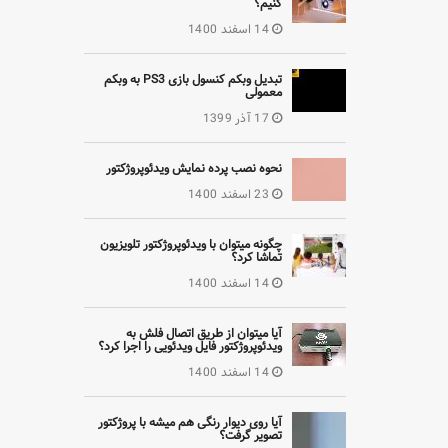
کنیم؟
14 اسفند 1400
تبدیل وبکم کنسول بازی PS3 به وبکم
معمولی
17 آذر 1399
نحوه نصب پرده نمایش ویدئوپروژکتور
23 اسفند 1400
چگونه میتوان با ویدئوپروژکتور تلویزیون
تماشا کرد؟
14 اسفند 1400
آیا میتوان از طریق اتصال فلش به
ویدئوپروژکتور فایل ویدئویی را اجرا کرد؟
14 اسفند 1400
آیا روی دیوار رنگی هم میشه با پروژکتور
تصویر گرفت؟