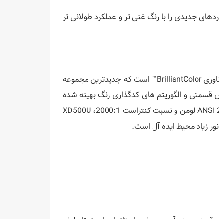
بخشی از سری جدید Leo است که استانداردهای جدیدی را با رنگ غنی تر و عملکرد طولانی تر
پروژکتور XD500U که قبلاً فقط در پروژکتورهای رده بالا موجود بود، دارای فناوری BrilliantColor™ است که جدیدترین مجموعه
 رنگ شش قسمتی و الگوریتم های کدگذاری رنگ بهینه شده
برای بازتولید رنگ بهتر و دقیق تر را در خود جای داده است. با روشنایی 2200 ANSI لومن و نسبت کنتراست 2000:1، XD500U
 نور زیاد محیط ایده آل است.