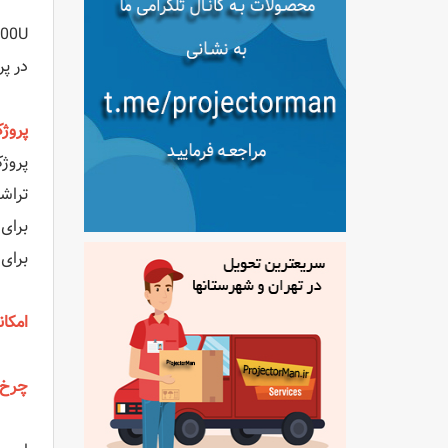
در پ
پروژکت
برای 
امکان
چرخ 