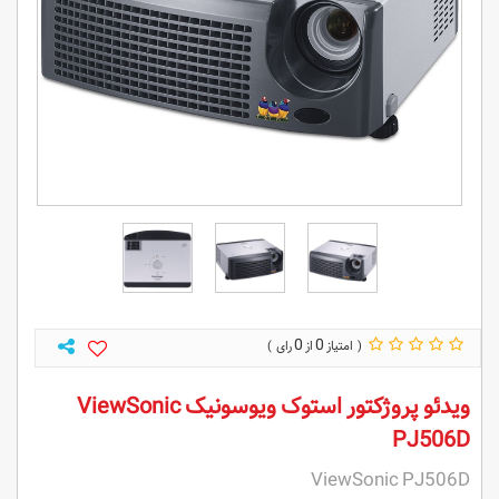
0
0
ویدئو پروژکتور استوک ویوسونیک ViewSonic
PJ506D
ViewSonic PJ506D