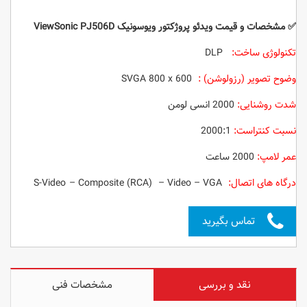
✅ مشخصات و قیمت ویدئو پروژکتور
ویوسونیک ViewSonic PJ506D
تکنولوژی ساخت:
‌ DLP
وضوح تصویر (رزولوشن) :
SVGA 800 x 600
شدت روشنایی:
2000 انسی لومن
نسبت کنتراست:
2000:1
عمر لامپ:
2000 ساعت
درگاه های اتصال:
S-Video – Composite (RCA) – Video – VGA
تماس بگیرید
نقد و بررسی
مشخصات فنی