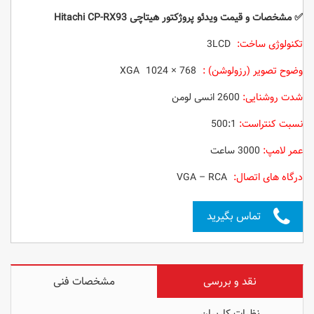
✅ مشخصات و قیمت ویدئو پروژکتور
هیتاچی Hitachi CP-RX93
تکنولوژی ساخت:
‌3LCD
وضوح تصویر (رزولوشن) :
XGA 1024 × 768
شدت روشنایی:
2600 انسی لومن
نسبت کنتراست:
500:1
عمر لامپ:
3000 ساعت
درگاه های اتصال:
VGA – RCA
تماس بگیرید
نقد و بررسی
مشخصات فنی
نظرات کاربران