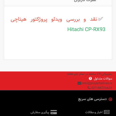
✅
نقد و بررسی ویدئو پروژکتور
هیتاچی
Hitachi CP-RX93
پشتیبانی 24 ساعته در تمام ایام هفته
سوالات متداول
info@projectorman.ir
021-88226624
دسترسی های سریع
اخبار و مقالات
پیگیری سفارش