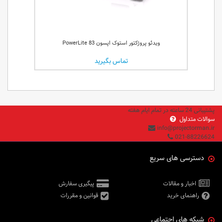
ویدئو پروژکتور استوک اپسون PowerLite 83
تماس بگیرید
پشتیبانی 24 ساعته در تمام ایام هفته
سوالات متداول
info@projectorman.ir
021-88226624
دسترسی های سریع
اخبار و مقالات
پیگیری سفارش
راهنمای خرید
قوانین و مقررات
شبکه های اجتماعی