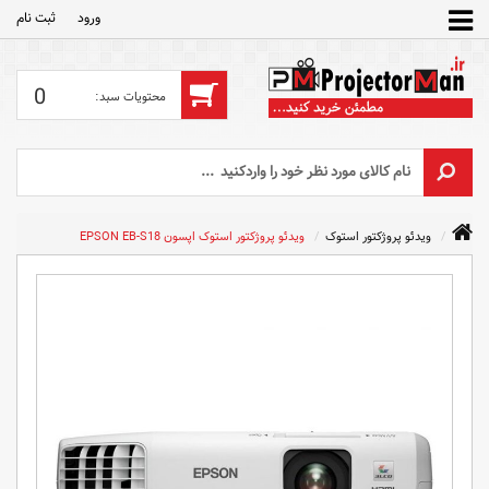
ورود
ثبت‌ نام
0
ویدئو پروژکتور استوک
ویدئو پروژکتور استوک اپسون EPSON EB-S18