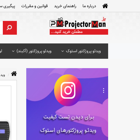
درباره ما
راهنمای خرید
قوانین و مقررات
پیگیری س
ویدئو پروژکتور استوک
ویدئو پروژکتور (آکبند)
لو
ویدئ