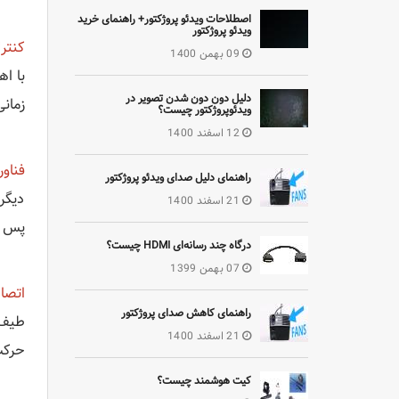
اصطلاحات ویدئو پروژکتور+ راهنمای خرید
ویدئو پروژکتور
کنترل
09 بهمن 1400
با اه
دلیل دون دون شدن تصویر در
زمان
ویدئوپروژکتور چیست؟
12 اسفند 1400
فناو
راهنمای دلیل صدای ویدئو پروژکتور
دیگر
21 اسفند 1400
پس از
درگاه چند رسانه‌ای HDMI چیست؟
07 بهمن 1399
اتصا
راهنمای کاهش صدای پروژکتور
طیف گ
21 اسفند 1400
حرکت ارائه دهید. د
کیت هوشمند چیست؟