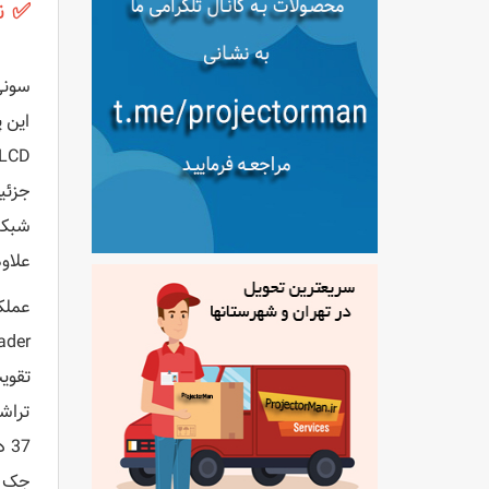
✅
ن
این 
جزئی
علاوه بر ا
تراش
جک RJ-45 LAN، کامپیوتر/کامپوننت D-Sub، ویدیوی ترکیبی، S-Video و ورودی های صوتی آنال