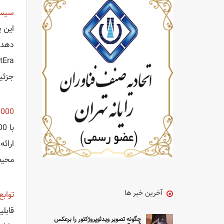
سیستم پنل CD
دهد. 
جزئیا
3000انسی ل
ارائ
محیط
آخرین خبر ها
تواب
چگونه تصویر ویدئوپروژکتور را برعکس