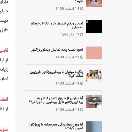
کنیم؟
14 اسفند 1400
دارا
تبدیل وبکم کنسول بازی PS3 به وبکم
معمولی
فایل ها
17 آذر 1399
نحوه نصب پرده نمایش ویدئوپروژکتور
قابل
23 اسفند 1400
چگونه میتوان با ویدئوپروژکتور تلویزیون
تماشا کرد؟
نمایش
14 اسفند 1400
آیا میتوان از طریق اتصال فلش به
قطعن
ویدئوپروژکتور فایل ویدئویی را اجرا کرد؟
از تطبی
14 اسفند 1400
آیا روی دیوار رنگی هم میشه با پروژکتور
تصویر گرفت؟
تقویت