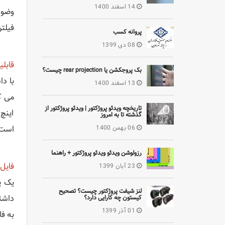
14 اسفند 1400
فیلتر
پروانه کسب
08 دی 1399
قابل
بک پروجکشن یا rear projection چیست؟
13 اسفند 1400
تاریخچه ویدئو پروژکتور | ویدئو پروژکتور از
اینچ 
گذشته تا به امروز
06 بهمن 1400
است.
رزولوشن ویدئو ویدئو پروژکتور + راهنما
فایل خ
23 آبان 1399
لنز شیفت پروژکتور چیست؟ تصحیح
کیستون چه کارایی دارد؟
01 آذر 1399
به فایل‌های JPEG بدون نیاز 