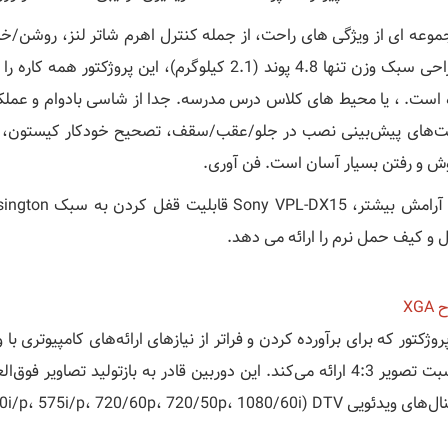
جموعه ای از ویژگی های راحت، از جمله کنترل اهرم شاتر لنز، روشن/خ
و طراحی سبک وزن تنها 4.8 پوند (2.1 کیلوگرم)، این 
 است. ، یا محیط های کلاس درس مدرسه. جدا از شاسی بادوام و عملکرد ب
ش و رفتن بسیار آسان است. فن آوری.
ل و کیف حمل نرم را ارائه می دهد.
XG
با نسبت تصویر 4:3 ارائه می‌کند. این دوربین قادر به بازتولید تص
DTV (480i/p، 575i/p، 720/60p، 720/50p، 1080/60، و 1080/50i) پشتیبانی می‌کند.