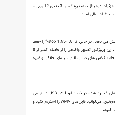
وضوح تصویر فوق العاده و ارائه رنگ دقیق با استفاده از فناوری تقویت کننده جزئیات دیجیتال، تصحیح گامای 3 بعدی 12 بیتی و
 با جزئیات عالی است.
با داشتن نسبت ترو 1.5-1.8:1، این پروژکتور فاصله صفحه تا پروژکتور را کاهش می دهد، در حالی که f-stop 1.65-1.8 را حفظ
می کند. به عنوان مثال، هنگام نمایش بر روی یک صفحه نمایش 80 اینچی، این پروژکتور تصویر واضحی را از فاصله کمتر از 8
د دفاتر، کلاس های درس، اتاق سینمای خانگی و غیره
یک پورت USB مناسب (نوع A) به شما امکان می دهد به راحتی به فایل های ذخیره شده در یک درایو فلش USB دسترسی
داشته باشید. از فرمت های پاورپوینت، اکسل و JPEG پشتیبانی می کند. همچنین، می‌توانید فایل‌های WMV را استریم کنید و