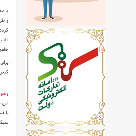
با م
کرده
خامو
کنتر
وضوح A
سیگنال‌های ویدئویی i