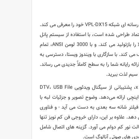
سونی با برتری مداوم خود در پروژکتور قابل حمل با کارایی بالا، پروژکتور چند رسانه ای شبکه VPL-DX15 خود را معرفی می کند.
عتماد طراحی شده است، با استفاده از سیستم پانل
3LCD، فناوری BrightEra و وضوح XGA 1024 x 768 تصاویر با وضوح بالا را بازتولید می کند. و با 3000 لومن ANSI، تمام
 می کند. با سازگاری با ویندوز ویستا، دسترسی به
ه ارائه رایانه شما را به سطح کاملاً جدیدی می رساند.
عملکرد فوق‌العاده‌ای با وضوح‌های قابل اندازه‌گیری مجدد تا 1400 x 1050، پشتیبانی از سیگنال ویدئویی DTV، USB File
Read، و فاصله کانونی کوتاه آن، تصویر کامل 80 اینچی را از فاصله 7.9 اینچی ارائه می‌دهد. وضوح تصویر و جزئیات لبه با
 دیجیتال (DDE)، تصحیح گامای 12 بیتی 3 بعدی، و فیلتر شانه سه بعدی به دست می آید - و فناوری
دهد. علاوه بر این، دارای خروجی فن کم نویز تنها
شار بالا 200 وات است که تا 3000 ساعت در حالت نور کم دوام می آورد. گزینه های اتصال شامل