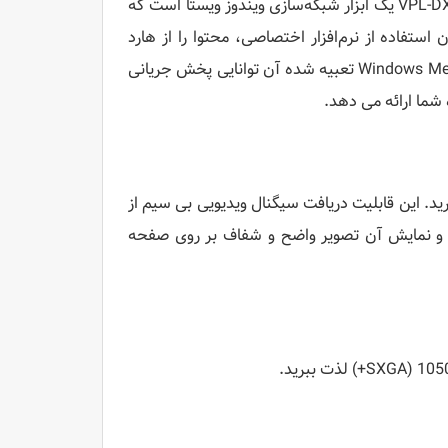
دارای اتصال RJ-45 برای اطمینان از نظارت و کنترل شبکه است. اساساً، VPL-DX15 یک ابزار شبکه‌سازی ویندوز ویستا است که
ستفاده از نرم‌افزار اختصاصی، محتوا را از هارد
دیسک رایانه از راه دور خود مشاهده کنید و حتی در وب بگردید. Windows Media Player تعبیه شده آن توانایی پخش جریانی
ن کابل با قابلیت LAN بی سیم IEEE.802.11 a/b/g لذت ببرید. این قابلیت دریافت سیگنال ویدیویی بی سیم از
وک شما (از طریق کلید USB اتصال بی سیم) و نمایش آن تصویر واضح و شفاف بر روی صفحه