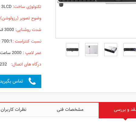
تکنولوژی ساخت:
3LCD
وضوح تصویر (رزولوشن) 
شدت روشنایی:
3000 انسی لومنز
نسبت کنتراست :
700:1
عمر لامپ :
2000 ساعت
درگاه های اتصال:
Audio
232
تماس بگیرید
قد و بررسی
مشخصات فنی
نظرات کاربران