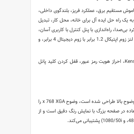
اموش مستقیم برق، عملکرد فریز، بلندگوی داخلی،
پروژکتور همه کاره را به یک راه حل ایده آل برای خانه، محل کار، تبدیل
ی‌صدا، راه‌اندازی با پنل کنترل با کاربری آسان،
قابلیت‌های پیش‌بینی نصب در جلو/عقب/سقف، تصحیح خودکار کیستون، لنز زوم اپتیکال 1.2 برابر با زوم دیجیتال 4 برابر، و
برای آرامش بیشتر، Sony VPL-DX15 قابلیت قفل کردن به سبک Kensington، احراز هویت رمز عبور، قفل کردن کلید پانل
این پروژکتور که برای برآورده کردن و فراتر از نیازهای ارائه‌های کامپیوتری با وضوح بالا طراحی شده است، وضوح x 768 XGA را
اویر فوق‌العاده در صفحه بزرگ با نمایش رنگ دقیق است و از