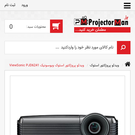
ورود
ثبت‌ نام
0
ویدئو پروژکتور استوک
ویدئو پروژکتور استوک ویوسونیک ViewSonic PJD6241