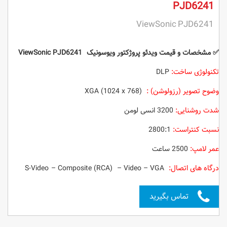
PJD6241
ViewSonic PJD6241
✅ مشخصات و قیمت ویدئو پروژکتور
ویوسونیک ViewSonic PJD6241
تکنولوژی ساخت:
‌ DLP
وضوح تصویر (رزولوشن) :
XGA (1024 x 768)
شدت روشنایی:
3200 انسی لومن
نسبت کنتراست:
2800:1
عمر لامپ:
2500 ساعت
درگاه های اتصال:
S-Video – Composite (RCA) – Video – VGA
تماس بگیرید