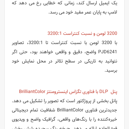
یک ایمیل ارسال کند، زمانی که خطایی رخ می دهد که
لامپ به پایان عمر مفید خود می رسد.
3200 لومن و نسبت کنتراست 3200:1
با 3200 لومن با نسبت کنتراست تا 3200:1، تصاویر
PJD6241 واضح، دقیق و واقعی خواهند بود، حتی اگر
نتوانید به تاریکی در سطح تئاتر در محل نمایش خود
برسید.
پنل DLP با فناوری تگزاس اینسترومنتز BrilliantColor
پانل بخشی از پروژکتور است که تصویر را تشکیل می دهد.
جدیدترین فناوری BrilliantColor شفافیت تمام دیجیتالی
خیره‌کننده را با رنگ‌های واقعی، گرافیک واضح و ویدیوی
فوق‌العاده ارائه می‌دهد. چرخه رنگ پیچیده شش بخش