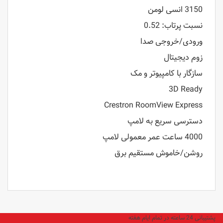
3150 انسی لومن
نسبت پرتاب: 0.52
ورودی/خروجی صدا
زوم دیجیتال
سازگار با کامپیوتر و مک
3D Ready
Crestron RoomView Express
دسترسی سریع به لامپ
4000 ساعت عمر معمولی لامپ
روشن/خاموش مستقیم برق
پشتیبانی 24 ساعته در تمام ایام هفته