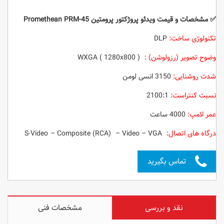
✅ مشخصات و قیمت ویدئو پروژکتور
پرومتین
Promethean PRM-45
تکنولوژی ساخت:
‌ DLP
وضوح تصویر (رزولوشن) :
WXGA ( 1280x800 )
شدت روشنایی:
3150 انسی لومن
نسبت کنتراست:
2100:1
عمر لامپ:
4000 ساعت
درگاه های اتصال:
S-Video – Composite (RCA) – Video – VGA
تماس بگیرید
نقد و بررسی
مشخصات فنی