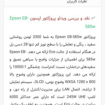
نظرات کاربران
✅
نقد و بررسی ویدئو پروژکتور اپسون
Epson EB-
585w
پروژکتور Epson EB-585w به شما 3300 لومن روشنایی
سفید ، رنگی و تعاملی را با سطح نویز کم تنها 28 دسی بل
در هنگام استفاده از حالت Eco ارائه می دهد. Epson EB-
585w برای اطمینان از جزئیات واضح با سیاهی عمیق و
سفیدهای درخشان، نسبت کنتراست چشمگیر 10000:1 را
ارائه می دهد. این پروژکتور همچنین دارای وضوح بالا
WXGA 1280 x 800 وضوح بومی، 3LCD، سیستم نمایش
3 تراشه، اتصال LAN برای مدیریت/کنترل از راه دور، و
لامپ 245W UHE است که دارای عمر حداکثر 6000
ساعت در حالت Eco است. همچنین به لطف یک ماژول