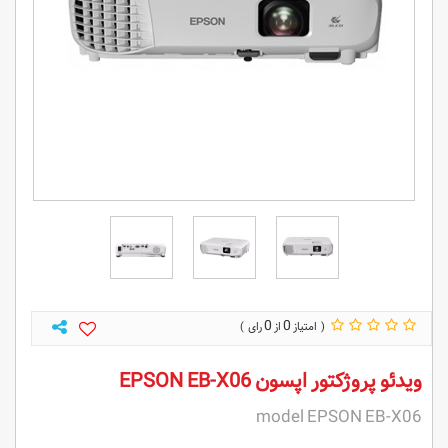
0
0
ویدئو پروژکتور اپسون EPSON EB-X06
model EPSON EB-X06