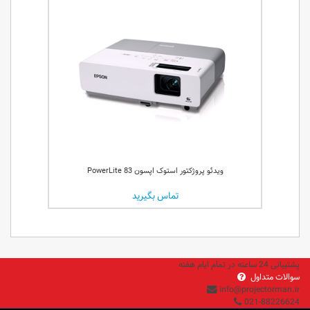
ویدئو پروژکتور استوک اپسون PowerLite 83
تماس بگیرید
پشتیبانی 24 ساعته در تمام ایام هفته
سوالات متداول
info@projectorman.ir
021-88226624