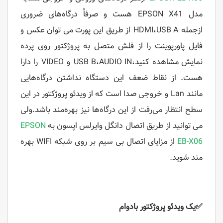
مدل EPSON X41 هست و صرفاً درگاه‌های ضروری
ازجمله HDMI،USB A از طریق این پورت می توان عکس و
فایل پاورپوینت را از فلش متصل به پروژکتور روی پرده
نمایش مشاهده کنید،USB B،AUDIO IN و VIDEO را دارا
هست. از نقاط ضعف این دستگاه نداشتن درگاه‌هایی
مانند Lan و خروجی صدا است که از ویدئو پروژکتور در این
سطح انتظار می‌رفت از این درگاه‌ها نیز بهره‌مند باشد.ولی
می توانید از طریق اتصال دانگل وایرلس اپسون به
EPSON
EB-X06
از مزایای اتصال بی سیم بر روی شبکه WIFI بهره
مند شوید.
✅
یک ویدئو پروژکتور بادوام