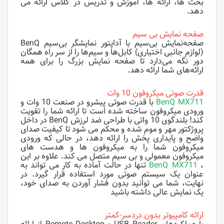
بحث ها، ارائه ها، آموزش و تدریس در کلاس ارائه می
دهد.
صفحه نمایش بی سیم
صفحه‌نمایش بی‌سیم با آداپتور نمایشگر بی‌سیم BenQ
(لوازم جانبی اختیاری) کابل‌ها و سیم‌ها را از سر راه همگان
دور نگه می‌دارد تا صفحه نمایش بزرگ را برای همه
ارائه‌های شما ارائه دهد.
قدرت صوتی میکروفون 10 وات
MX711
BenQ
با قدرت صوتی پیشرو در صنعت 10 وات و
ورودی میکروفون ساخته شده است تا ارائه شما را تقویت
کند! بلندگوی 10 واتی با طراحی ضد لرزش BenQ در داخل
پروژکتور مهر و موم شده و محکم می شود تا کیفیت صدای
واضح و پایداری پخش را ارائه دهد، در حالی که ورودی
میکروفون شما را به میکروفون ها و هدست های
میکروفون معمولی و بی سیم متصل می کند. علاوه بر این
،
MX711
BenQ
تنها در حالت آماده به کار می تواند به
عنوان یک سیستم صوتی مورد استفاده قرار گیرد. در
نهایت، شما می توانید بدون فشار آوردن به صدای خود،
یک نمایش عالی داشته باشید
ارائه کامپیوتر بدون دردسر-کمتر