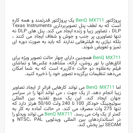
پروژکتور
MX711
BenQ
یک پروژکتور قدرتمند و همه کاره
است که به لطف پنل تصویربرداری Texas Instruments
DLP ، تصاویر زیبا و زنده ایجاد می کند. پنل های DLP نه
تنها تصاویری پر جنب و جوش و شفاف ایجاد می کنند ،
بلکه نیازی به فیلترهایی ندارند که باید به صورت دوره ای
تمیز و تعویض شوند.
MX711
BenQ
همچنین دارای چهار حالت تصویر ویژه برای
اتاق‌های با نور روشن، ارائه، مشاهده عکس‌ها و تماشای
فیلم به‌علاوه دو حالت «کاربر» است که به شما امکان
می‌دهد تنظیمات برگزیده تصویر خود را ذخیره کنید.
اما
MX711
BenQ
می تواند کارهایی فراتر از ایجاد تصاویر
زیبا انجام دهد. از یک جهت ، می تواند آنها را در سراسر
جهان ایجاد کند. این یک منبع تغذیه بین المللی
سوئیچینگ خودکار 100 تا 240 ولت 50/60 هرتز دارد که
تنها 275 وات مصرف می کند. در حالت آماده به کار به
کمتر از یک وات می رسد.
MX711
BenQ
می تواند ویدئو را
در استانداردهای بین المللی ویدئویی NTSC، PAL و
SECAM نیز پخش کند.