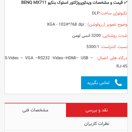
✅ قیمت و مشخصات ویدئوپروژکتور استوک بنکیو BENQ MX711
تکنولوژی ساخت:
DLP
وضوح تصویر (رزولوشن) :
XGA - 1024*768 dpi
شدت روشنایی:
3200 انسی لومن
نسبت کنتراست:
5300:1
درگاه های اتصال:
S-Video – VGA –RS232 -Video–HDMI– USB –
RJ-45
تماس بگیرید
نقد و بررسی
مشخصات فنی
نظرات کاربران