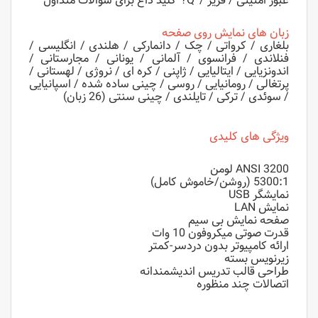
عبور امنیتی / فریز / 'Q?' کلید داغ برای سوالات متداول
زبان های نمایش روی صفحه
بلغاری / کرواتی / چک / دانمارکی / هلندی / انگلیسی /
فنلاندی / فرانسوی / آلمانی / یونانی / مجارستانی /
اندونزیایی / ایتالیایی / ژاپنی / کره ای / نروژی / لهستانی /
پرتغالی / رومانیایی / روسی / چینی ساده شده / اسپانیایی
/ سوئدی / ترکی / تایلندی / چینی سنتی (26 زبان)
ویژگی های کلیدی
3200 ANSI لومن
5300:1 (روشن/خاموش کامل)
نمایشگر USB
نمایش LAN
صفحه نمایش بی سیم
قدرت صوتی میکروفون 10 وات
ارائه کامپیوتر بدون دردسر-کمتر
زیرنویس بسته
طراحی قالب تدریس اندیشمندانه
اتصالات چند منظوره