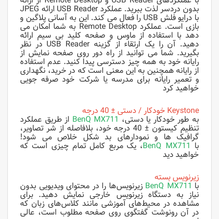
با عملکردهای USB Reader و Remote Desktop از ارائه
بدون دردسر لذت ببرید. عملکرد USB Reader ارائه JPEG
با درایو فلش USB را فعال می کند. این به آسانی پلاگین و
بازی است. عملکرد Remote Desktop به شما امکان می
دهد با استفاده از ماوس و صفحه کلید بی سیم ارائه
دهید. آن را یک ارتقاء از گزینه USB Reader در نظر
بگیرید. شما می توانید از راه دور روی صفحه نمایش از
رایانه خود به همه چیز دسترسی پیدا کنید. عدم استفاده
از رایانه همچنین به این معنی است که در خرید، نگهداری
و تعمیر رایانه برای مدرسه یا شرکت خود صرفه جویی
خواهید کرد
Keystone خودکار / دستی ± 40 درجه
به طور خودکار یا دستی،
MX711
BenQ
از طریق عملکرد
تنظیم کیستون ± 40 درجه خود، بلافاصله از شر تصاویر،
گرافیک ها و نمودارهای بد شکل خلاص می شود!
با
MX711
BenQ
، یک مربع کامل تمام چیزی است که
خواهید دید
زیرنویس بسته
با
MX711
BenQ
زیرنویس‌ها را در محتوای ویدیویی بدون
نیاز به دستگاه زیرنویس خارجی نمایش دهید. برای
مشاهده در محیط‌های آموزشی مانند کلاس‌های زبان که
در آن رونوشت گفتگوی روی صفحه مطلوب است، عالی