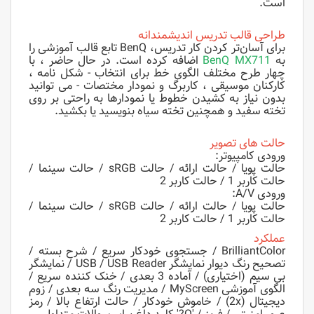
است.
طراحی قالب تدریس اندیشمندانه
برای آسان‌تر کردن کار تدریس، BenQ تابع قالب آموزشی را
به
MX711
BenQ
اضافه کرده است. در حال حاضر ، با
چهار طرح مختلف الگوی خط برای انتخاب - شکل نامه ،
کارکنان موسیقی ، کاربرگ و نمودار مختصات - می توانید
بدون نیاز به کشیدن خطوط یا نمودارها به راحتی بر روی
تخته سفید و همچنین تخته سیاه بنویسید یا بکشید.
حالت های تصویر
ورودی کامپیوتر:
حالت پویا / حالت ارائه / حالت sRGB / حالت سینما /
حالت کاربر 1 / حالت کاربر 2
ورودی A/V:
حالت پویا / حالت ارائه / حالت sRGB / حالت سینما /
حالت کاربر 1 / حالت کاربر 2
عملکرد
BrilliantColor / جستجوی خودکار سریع / شرح بسته /
تصحیح رنگ دیوار نمایشگر USB / USB Reader / نمایشگر
بی سیم (اختیاری) / آماده 3 بعدی / خنک کننده سریع /
الگوی آموزشی MyScreen / مدیریت رنگ سه بعدی / زوم
دیجیتال (2x) / خاموش خودکار / حالت ارتفاع بالا / رمز