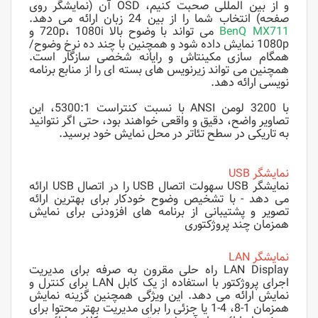
و از بین المللی صحبت کنیم، OSD آن (نمایشگر روی
صفحه) انتخاب شما را از بین 24 زبان ارائه می دهد.
MX711
BenQ
می تواند با وضوح بالا 720p، 1080i و
1080p نمایش داده شود و همچنین با چند ده نرخ وضوح/
همگام سازی مکینتاش و رایانه شخصی سازگار است.
همچنین می تواند زیرنویس های بسته ای را از منابع برنامه
نویسی ارائه دهد.
با 3200 لومن ANSI با نسبت کنتراست 5300:1، این
تصاویر واضح، دقیق و واقعی خواهند بود، حتی اگر نتوانید
به تاریکی در سطح تئاتر در محل نمایش خود برسید.
نمایشگر USB
نمایشگر USB سهولت اتصال USB را در اتصال USB ارائه
می دهد - با تشخیص وضوح خودکار برای بهترین ارائه
تصویر و پشتیبانی از برنامه های افزودنی برای نمایش
همزمان چند پروژکتوری
نمایشگر LAN
LAN Display راه حلی مقرون به صرفه برای مدیریت
اجرای پروژکتور با استفاده از یک کابل LAN برای کنترل و
نمایش ارائه می دهد. این ویژگی همچنین گزینه نمایش
همزمان 1-8، 4-1 یا جزئی را برای مدیریت بهتر محتوا برای