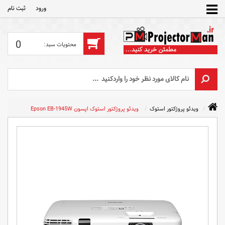
ورود
ثبت‌ نام
0
ویدئو پروژکتور استوک
ویدئو پروژکتور استوک اپسون Epson EB-1945W