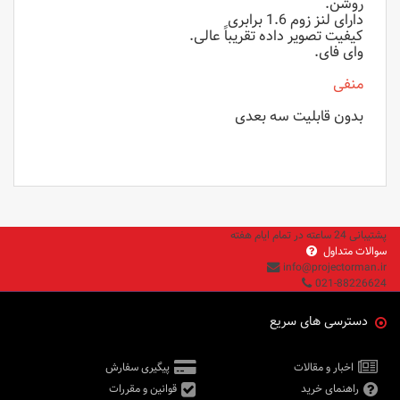
روشن.
دارای لنز زوم 1.6 برابری
کیفیت تصویر داده تقریباً عالی.
وای فای.
منفی
بدون قابلیت سه بعدی
پشتیبانی 24 ساعته در تمام ایام هفته
سوالات متداول
info@projectorman.ir
021-88226624
دسترسی های سریع
اخبار و مقالات
پیگیری سفارش
راهنمای خرید
قوانین و مقررات