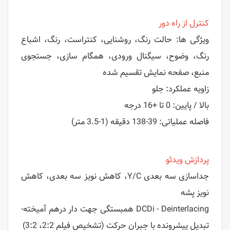
کنترل از راه دور
ویژگی ها: حالت رنگ، روشنایی، کنتراست، رنگ، اشباع
رنگ، وضوح، سیگنال ورودی، همگام سازی، جستجوی
منبع، صفحه نمایش تقسیم شده
زاویه عملکرد: جلو
بالا / پایین: 0 تا +16 درجه
فاصله عملیاتی: 39-138 دقیقه (1-3.5 متر)
پردازش ویدئو
جداسازی سه بعدی Y/C، کاهش نویز سه بعدی، کاهش
نویز پشه
DCDi - Deinterlacing همبستگی جهت دار درهم آمیخته-
تبدیل پیشرونده با جبران حرکت (تشخیص فیلم 2:2، 3:2)