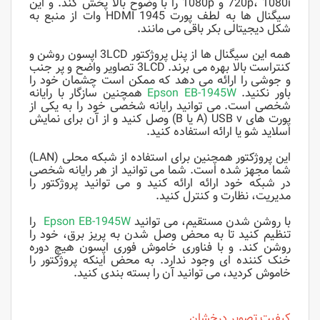
720p، 1080i و 1080p را با وضوح بالا پخش کند. و این
سیگنال ها به لطف پورت HDMI 1945 وات از منبع به
شکل دیجیتالی بکر باقی می مانند.
همه این سیگنال ها از پنل پروژکتور 3LCD اپسون روشن و
کنتراست بالا بهره می برند. 3LCD تصاویر واضح و پر جنب
و جوشی را ارائه می دهد که ممکن است چشمان خود را
باور نکنید.
Epson EB-1945W
همچنین سازگار با رایانه
شخصی است. می توانید رایانه شخصی خود را به یکی از
پورت های USB v (A یا B) وصل کنید و از آن برای نمایش
اسلاید شو یا ارائه استفاده کنید.
این پروژکتور همچنین برای استفاده از شبکه محلی (LAN)
شما مجهز شده است. شما می توانید از هر رایانه شخصی
در شبکه خود ارائه ارائه کنید و می توانید پروژکتور را
مدیریت، نظارت و کنترل کنید.
با روشن شدن مستقیم، می توانید
Epson EB-1945W
را
تنظیم کنید تا به محض وصل شدن به پریز برق، خود را
روشن کند. و با فناوری خاموش فوری اپسون هیچ دوره
خنک کننده ای وجود ندارد. به محض اینکه پروژکتور را
خاموش کردید، می توانید آن را بسته بندی کنید.
کیفیت تصویر درخشان