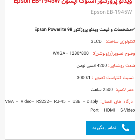
ویدئو پروژکتور استوک اپسون Epson EB-1945W
Epson EB-1945W
✅
مشخصات و قیمت ویدئو پروژکتور Epson Powerlite 98
تکنولوژی ساخت:
3LCD
وضوح تصویر(رزولوشن):
WXGA– 1280*800
شدت روشنایی:
4200 انسی لومن
نسبت کنتراست تصویر :
3000:1
عمر لامپ:
2500 ساعت
درگاه های اتصال:
VGA – Video– RS232– RJ-45 – USB – Disply
Port – HDMI – S-Video
تماس بگیرید