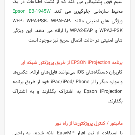
سیم قوی پشتیبانی می کند که از نشت اطلاعات در یک
محیط سازمانی جلوگیری می کند.
Epson EB-1945W
ویژگی های امنیتی مانند WEP، WPA-PSK، WPAEAP،
WPA2-PSK و WPA2-EAP را ارائه می دهد. این ویژگی
های امنیتی در حالت اتصال سریع نیز موجود است
برنامه EPSON iProjection از طریق پروژکتور شبکه ای
کاربران دستگاه‌های iOS می‌توانند فایل‌های ارائه، عکس‌ها
و موارد دیگر را از iPad/iPod/iPhone خود از طریق برنامه
Epson iProjection به اشتراک بگذارند و به اشتراک
بگذارند.
مانیتور / کنترل پروژکتورها از راه دور
با استفاده از نرم افزار EasyMP ارائه شده، به راحتی